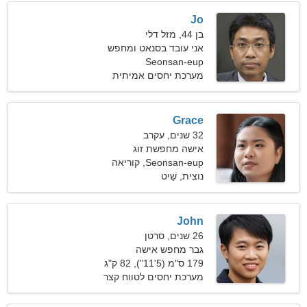
Jo
בן 44, מזל דלי
אני עובד בסנאט ומחפש
אישה חושנית
Seonsan-eup
מערכת יחסים אמיתית
Grace
32 שנים, עקרב
אישה מחפשת זוג
Seonsan-eup, קוריאה
הדרומית
נוצית, שַׁיִט
John
26 שנים, סרטן
גבר מחפש אישה
179 ס"מ (5'11"), 82 ק"ג
(180 פאונד)
מערכת יחסים לטווח קצר