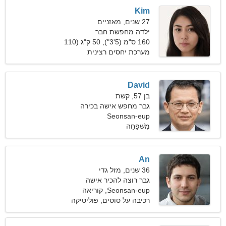
Kim
27 שנים, מאזניים
ילדה מחפשת חבר
160 ס"מ (5'3"), 50 ק"ג (110
פאונד)
מערכת יחסים רצינית
David
בן 57, קשת
גבר מחפש אישה בכירה
Seonsan-eup
מִשׁפָּחָה
An
36 שנים, מזל גדי
גבר רוצה להכיר אישה
Seonsan-eup, קוריאה
הדרומית
רכיבה על סוסים, פוליטיקה
ומשפטים