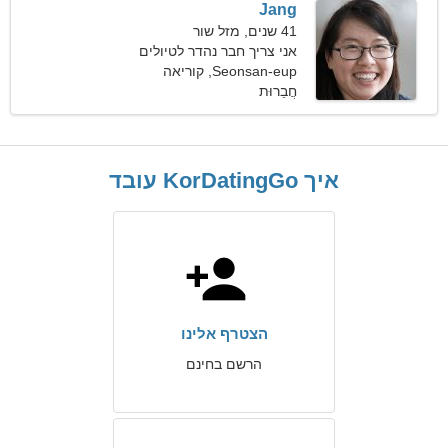
Jang
41 שנים, מזל שור
אני צריך חבר נהדר לטיולים
Seonsan-eup, קוריאה
חֲבֵרוּת
הדרומית
איך KorDatingGo עובד
הצטרף אלינו
הרשם בחינם