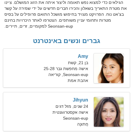
הגילאים כדי למצוא נפש תאומה וליצור איתה את הזוג המושלם. ציינו
את מטרת התאריך בשאלון והכירו חברים חדשים על ידי שמירה על קשר
בצ'אט נוח. הפרויקט מצויד בחיפוש מושכל התואם פרופילים על בסיס
מטרות ותחומי עניין משותפים. הצטרפו לאתר היכרויות בחינם
Seonsan-eup למקומיים, זרים, תיירים.
גברים ונשים באינטרנט
Amy
בן 21, קשת
אישה מחפשת גבר 25-28
Seonsan-eup, קוריאה
הדרומית
אהבת אמת
Jihyun
24 שנים, מזל דגים
אישה אקסטרווגנטית
Seonsan-eup
שמחפשת מערכת יחסים
חֲתוּנָה
מלאת תשוקה