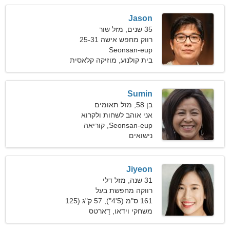
Jason
35 שנים, מזל שור
רווק מחפש אישה 25-31
Seonsan-eup
בית קולנוע, מוזיקה קלאסית
Sumin
בן 58, מזל תאומים
אני אוהב לשחות ולקרוא
Seonsan-eup, קוריאה
נישואים
הדרומית
Jiyeon
31 שנה, מזל דלי
רווקה מחפשת בעל
161 ס"מ (5'4"), 57 ק"ג (125
פאונד)
משחקי וידאו, דַארטס